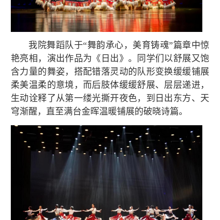
我院舞蹈队于“舞韵承心，美育铸魂”篇章中惊
艳亮相，演出作品为《日出》。同学们以舒展又饱
含力量的舞姿，搭配错落灵动的队形变换缓缓铺展
柔美温柔的意境，而后肢体缓缓舒展、层层递进，
生动诠释了从第一缕光撕开夜色，到日出东方、天
穹渐醒，直至满台金晖温暖铺展的破晓诗篇。