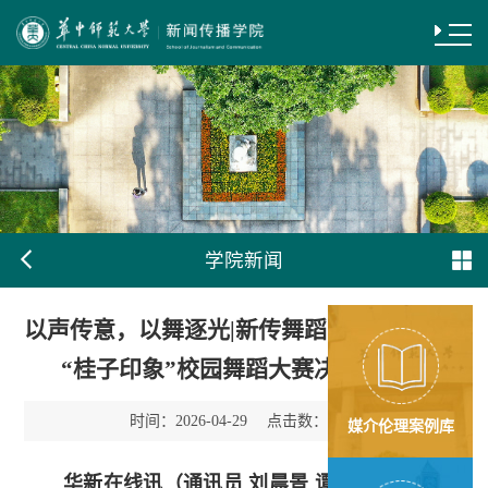
学院新闻
以声传意，以舞逐光|新传舞蹈队斩获第四届
“桂子印象”校园舞蹈大赛决赛三等奖
时间：
点击数：
2026-04-29
87
媒介伦理案例库
华新在线讯（通讯员 刘晨景 谭鑫蕊）
4月25日