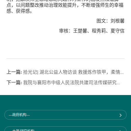
点，以问题整改推动治理效能提升，不断增强师生的幸福
感、获得感。
图文：刘根馨
审核：王楚馨、程秀莉、夏守信
上一篇:
拾光记| 湖北公益人物访谈 救援炼作铁甲，柔情尽付桃李（上）
下一篇:
我院与襄阳市中级人民法院共建司法传媒研究中心揭牌仪式暨新闻舆论宣传专题研讨及培训会圆满举行
---政府机构---