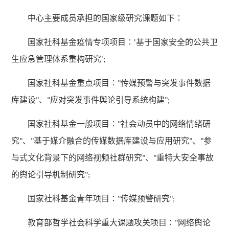
中心主要成员承担的国家级研究课题如下
∶
国家社科基金疫情专项项目
基于国家安全的公共卫
∶'
生应急管理体系重构研究
';
国家社科基金重点项目
传媒预警与突发事件数据
∶"
库建设
、
应对突发事件舆论引导系统构建
"
"
";
国家社科基金一般项目
社会动员中的网络情绪研
∶"
究
、
基于媒介融合的传媒数据库建设与应用研究
、
参
"
"
"
"
与式文化背景下的网络视频社群研究
、
重特大安全事故
"
"
的舆论引导机制研究
";
国家社科基金青年项目
传媒预警研究
∶"
";
教育部哲学社会科学重大课题攻关项目
网络舆论
∶"