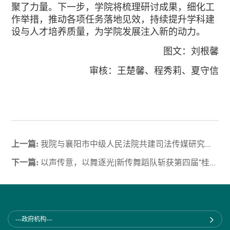
聚了力量。下一步，学院将梳理研讨成果，细化工
作举措，推动各项任务落地见效，持续提升学科建
设与人才培养质量，为学院发展注入新的动力。
图文：刘根馨
审核：王楚馨、程秀莉、夏守信
上一篇:
我院与襄阳市中级人民法院共建司法传媒研究中心揭牌仪式暨新闻舆论宣传专题研讨及培训会圆满举行
下一篇:
以声传意，以舞逐光|新传舞蹈队斩获第四届“桂子印象”校园舞蹈大赛决赛三等奖
---政府机构---