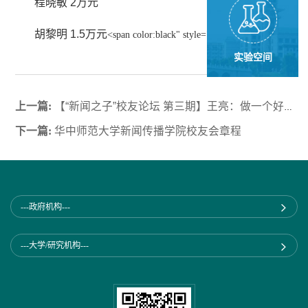
程晓敏
2
万元
胡黎明
1.5
万元
<span color:black" style="font-size:10.0pt">
实验空间
上一篇:
【“新闻之子”校友论坛 第三期】王亮：做一个好记者 从今天开始
下一篇:
华中师范大学新闻传播学院校友会章程
---政府机构---
---大学/研究机构---