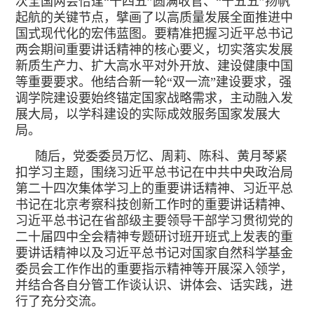
次全国两会恰逢“十四五”圆满收官、“十五五”扬帆
起航的关键节点，擘画了以高质量发展全面推进中
国式现代化的宏伟蓝图。要精准把握习近平总书记
两会期间重要讲话精神的核心要义，切实落实发展
新质生产力、扩大高水平对外开放、建设健康中国
等重要要求。他结合新一轮“双一流”建设要求，强
调学院建设要始终锚定国家战略需求，主动融入发
展大局，以学科建设的实际成效服务国家发展大
局。
随后，党委委员万忆、周莉、陈科、黄月琴紧
扣学习主题，围绕习近平总书记在中共中央政治局
第二十四次集体学习上的重要讲话精神、习近平总
书记在北京考察科技创新工作时的重要讲话精神、
习近平总书记在省部级主要领导干部学习贯彻党的
二十届四中全会精神专题研讨班开班式上发表的重
要讲话精神以及习近平总书记对国家自然科学基金
委员会工作作出的重要指示精神等开展深入领学，
并结合各自分管工作谈认识、讲体会、话实践，进
行了充分交流。